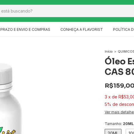
PRAZO E ENVIO E COMPRAS
CONHEÇA A FLAVORIST
POLÍTICA D
Início
>
QUIMICO
Óleo E
CAS 8
R$159,0
3
x
de
R$53,0
5% de descon
Ver mais detalh
Tamanho:
20ML
20ML
10