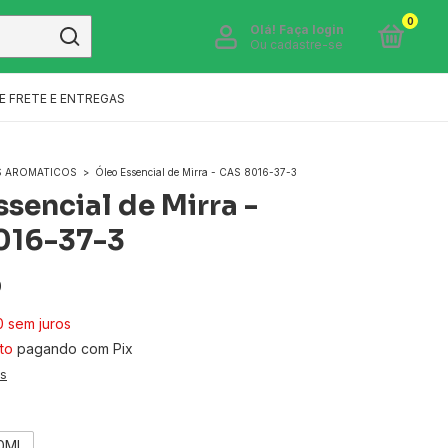
0
Olá!
Faça login
Ou cadastre-se
E FRETE E ENTREGAS
S AROMATICOS
>
Óleo Essencial de Mirra - CAS 8016-37-3
ssencial de Mirra -
016-37-3
0
0
sem juros
to
pagando com Pix
es
0ML