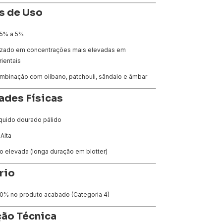
s de Uso
,5% a 5%
lizado em concentrações mais elevadas em
rientais
mbinação com olíbano, patchouli, sândalo e âmbar
ades Físicas
íquido dourado pálido
 Alta
to elevada (longa duração em blotter)
rio
 40% no produto acabado (Categoria 4)
ão Técnica