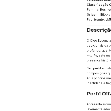
Classificação O
Família:
Resinos
Origem:
Etiópia
Fabricante:
LM
Descriçã
O Óleo Essencia
tradicionais da 
profundo, quent
myrrha
, este ma
presença históri
Seu perfil sofi
composições que
Atua principalm
identidade à fra
Perfil Ol
Apresenta aroma
levemente adoci