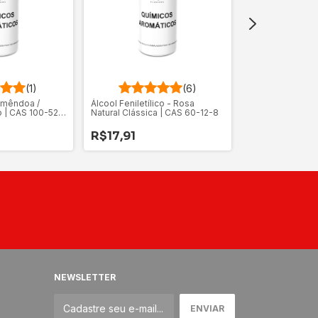
(1)
(6)
Acetato de Estira
Amêndoa /
Álcool Feniletílico - Rosa
Frutado Intenso
o | CAS 100-52-
Natural Clássica | CAS 60-12-8
R$14,73
R$17,91
NEWSLETTER