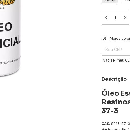
Entregas para o 
Meios de e
Não sei meu C
Descrição
Óleo Es
Resinos
37-3
CAS:
8016-37-3
Variedade Botâ