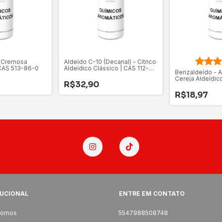
a Cremosa
Aldeído C-10 (Decanal) - Cítrico
CAS 513-86-0
Aldeídico Clássico | CAS 112-
Benzaldeído - 
31-2
Cereja Aldeídic
R$32,90
7
R$18,97
TUCIONAL
ENTRE EM CONTATO
somos
5547988508748