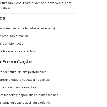
defumado. Possui caráter denso e envolvente, com
lfativa.
es
na (orientais, amadeirados e resinosos)
e produtos premium
es e ambientação
adas e acordes orientais
a Formulação
xador natural de alta performance
profundidade e riqueza à fragrância
rdes resinosos e orientais
m madeiras, especiarias e outras resinas
a longa duração e assinatura olfativa