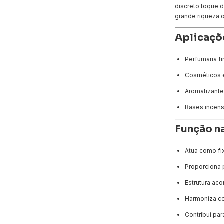
discreto toque 
grande riqueza o
Aplicaçõ
Perfumaria fi
Cosméticos 
Aromatizant
Bases incens
Função n
Atua como fi
Proporciona 
Estrutura aco
Harmoniza co
Contribui par