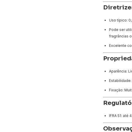
Diretrize
Uso típico: 0
Pode ser uti
fragrâncias o
Excelente co
Propried
Aparência: L
Estabilidade:
Fixação: Mui
Regulató
IFRA 51: até
Observaç