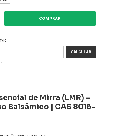
ALTERAR CEP
CEP:
nvio
CALCULAR
EP
sencial de Mirra (LMR) –
o Balsâmico | CAS 8016-
nica:
Commiphora myrrha