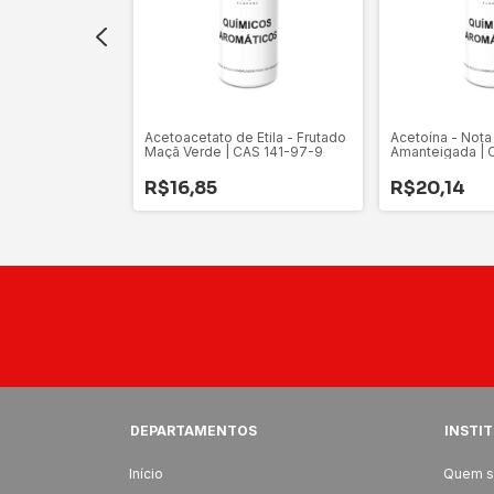
(1)
Acetoacetato de Etila - Frutado
Acetoína - Not
Maçã Verde | CAS 141-97-9
Amanteigada | 
ila - Floral
| CAS 115-95-7
R$16,85
R$20,14
DEPARTAMENTOS
INSTI
Início
Quem 