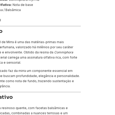
lfativa:
Nota de base
a / Balsâmica
R
o
l de Mirra é uma das matérias-primas mais
perfumaria, valorizado há milênios por seu caráter
e e envolvente. Obtido da resina da
Commiphora
terial carrega uma assinatura olfativa rica, com forte
ca e sensorial.
sticado faz da mirra um componente essencial em
 buscam profundidade, elegância e personalidade.
ente como nota de fundo, trazendo sustentação e
grância.
fativo
 resinoso quente, com facetas balsâmicas e
cadas, combinadas a nuances terrosas e um