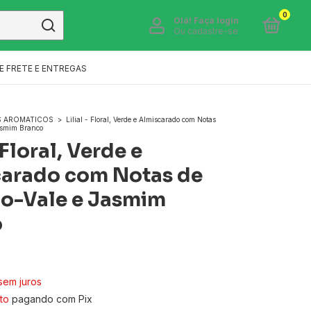
0
Olá!
Faça login
Ou cadastre-se
E FRETE E ENTREGAS
S AROMATICOS
>
Lilial - Floral, Verde e Almiscarado com Notas
Jasmim Branco
- Floral, Verde e
arado com Notas de
do-Vale e Jasmim
o
sem juros
to
pagando com Pix