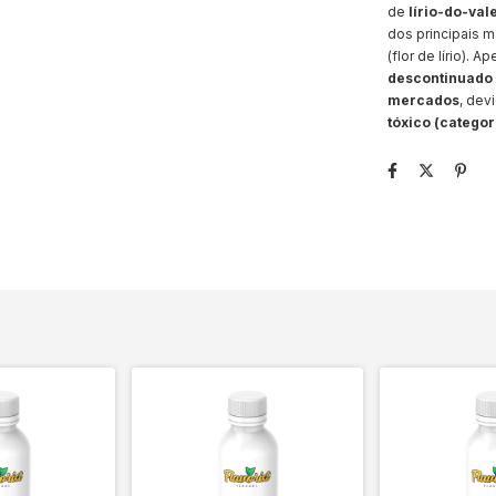
de
lírio-do-val
dos principais m
(flor de lírio). 
descontinuado 
mercados
, dev
tóxico (categor