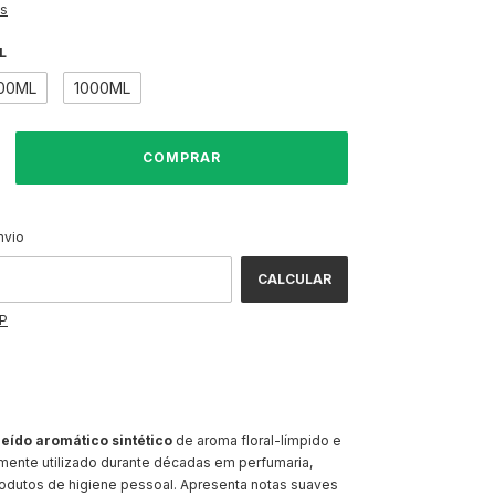
es
L
00ML
1000ML
ALTERAR CEP
CEP:
nvio
CALCULAR
EP
deído aromático sintético
de aroma floral-límpido e
mente utilizado durante décadas em perfumaria,
odutos de higiene pessoal. Apresenta notas suaves