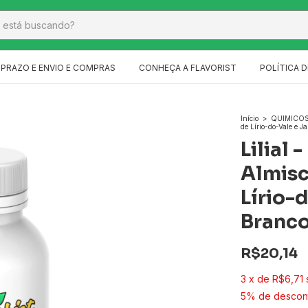
PRAZO E ENVIO E COMPRAS
CONHEÇA A FLAVORIST
POLÍTICA D
Início
>
QUIMICO
de Lírio-do-Vale e 
Lilial 
Almisc
Lírio-
Branc
R$20,14
3
x
de
R$6,71
5% de descon