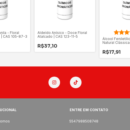
ila - Floral
Aldeído Anísico - Doce Floral
 | CAS 105-87-3
Atalcado | CAS 123-11-5
Álcool Feniletíli
Natural Clássic
R$37,10
R$17,91
TUCIONAL
ENTRE EM CONTATO
somos
5547988508748