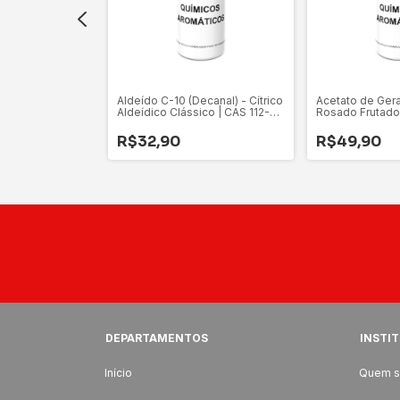
onelila CAS 150-
Aldeído C-10 (Decanal) - Cítrico
Acetato de Geran
Aldeídico Clássico | CAS 112-
Rosado Frutado
31-2
R$32,90
R$49,90
DEPARTAMENTOS
INSTI
Início
Quem 