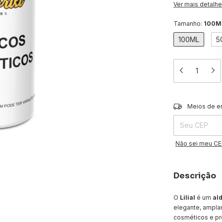
Ver mais detalh
Tamanho:
100M
100ML
5
Entregas para o 
Meios de e
Não sei meu C
Descrição
O
Lilial
é um
al
elegante, ampla
cosméticos e pr