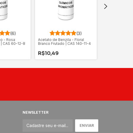
(6)
(3)
Acetoacetato de 
co - Rosa
Acetato de Benzila - Floral
Maçã Verde | C
a | CAS 60-12-8
Branco Frutado | CAS 140-11-4
R$16,85
R$10,49
NEWSLETTER