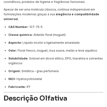
cosméticos, produtos de higiene e fragrâncias funcionais.
Apesar de ser uma molécula clássica, continua indispensável em
formulações modernas graças à sua
elegância e compatibilidade
universal
.
CAS Number:
107-75-5
Classe química:
Aldeído floral (muguet)
Aspecto:
Líquido incolor a ligeiramente amarelado
Odor:
Floral fresco, muguet, rosa suave, melão e leve aquático
Solubilidade:
Solúvel em álcool etílico, DPG, triacetina e solventes
orgânicos
Origem:
Sintética – grau perfumaria
INCI:
Hydroxycitronellal
Fabricante:
IFF
Descrição Olfativa