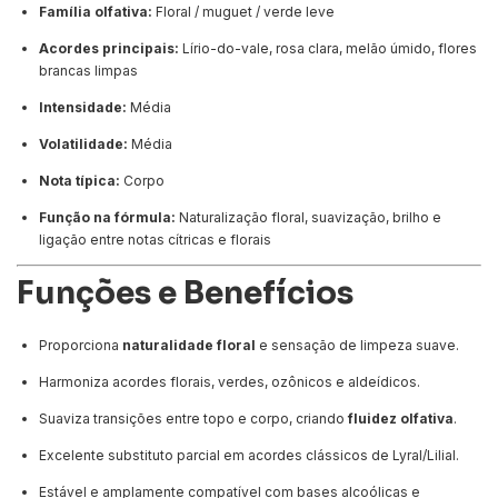
Família olfativa:
Floral / muguet / verde leve
Acordes principais:
Lírio-do-vale, rosa clara, melão úmido, flores
brancas limpas
Intensidade:
Média
Volatilidade:
Média
Nota típica:
Corpo
Função na fórmula:
Naturalização floral, suavização, brilho e
ligação entre notas cítricas e florais
Funções e Benefícios
Proporciona
naturalidade floral
e sensação de limpeza suave.
Harmoniza acordes florais, verdes, ozônicos e aldeídicos.
Suaviza transições entre topo e corpo, criando
fluidez olfativa
.
Excelente substituto parcial em acordes clássicos de Lyral/Lilial.
Estável e amplamente compatível com bases alcoólicas e