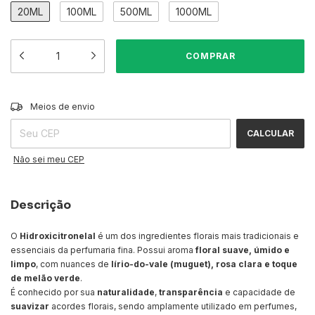
20ML
100ML
500ML
1000ML
ALTERAR CEP
Entregas para o CEP:
Meios de envio
CALCULAR
Não sei meu CEP
Descrição
O
Hidroxicitronelal
é um dos ingredientes florais mais tradicionais e
essenciais da perfumaria fina. Possui aroma
floral suave, úmido e
limpo
, com nuances de
lírio-do-vale (muguet), rosa clara e toque
de melão verde
.
É conhecido por sua
naturalidade
,
transparência
e capacidade de
suavizar
acordes florais, sendo amplamente utilizado em perfumes,