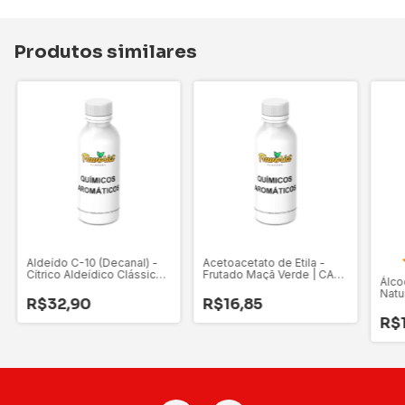
Produtos similares
Aldeído C-10 (Decanal) -
Acetoacetato de Etila -
Cítrico Aldeídico Clássico |
Frutado Maçã Verde | CAS
Álco
CAS 112-31-2
141-97-9
Natu
R$32,90
R$16,85
12-8
R$1